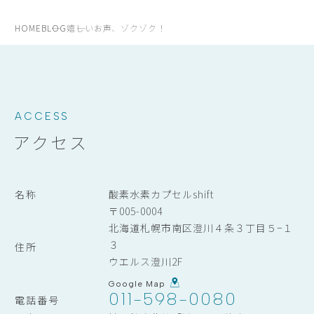
HOME
BLOG
嬉しいお声、ゾクゾク！
ACCESS
アクセス
名称
酸素水素カプセルshift
〒005-0004
北海道札幌市南区澄川４条３丁目５−１
３
住所
ウエルス澄川2F
Google Map
011-598-0080
電話番号