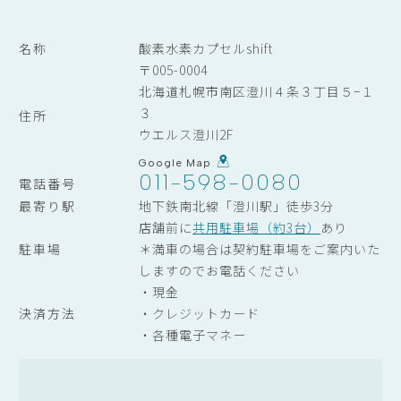
名称
酸素水素カプセルshift
〒005-0004
北海道札幌市南区澄川４条３丁目５−１
３
住所
ウエルス澄川2F
Google Map
011-598-0080
電話番号
最寄り駅
地下鉄南北線「澄川駅」徒歩3分
店舗前に
共用駐車場（約3台）
あり
駐車場
＊満車の場合は契約駐車場をご案内いた
しますのでお電話ください
・現金
決済方法
・クレジットカード
・各種電子マネー