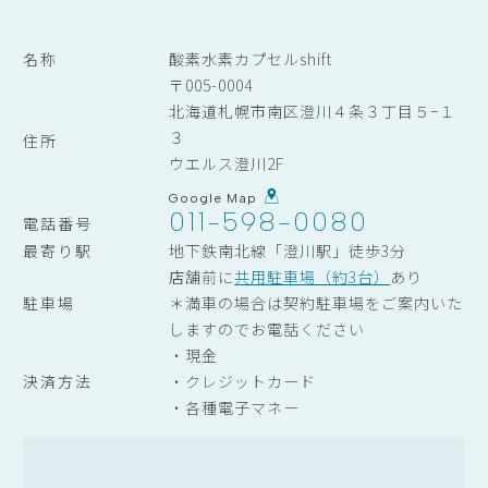
名称
酸素水素カプセルshift
〒005-0004
北海道札幌市南区澄川４条３丁目５−１
３
住所
ウエルス澄川2F
Google Map
011-598-0080
電話番号
最寄り駅
地下鉄南北線「澄川駅」徒歩3分
店舗前に
共用駐車場（約3台）
あり
駐車場
＊満車の場合は契約駐車場をご案内いた
しますのでお電話ください
・現金
決済方法
・クレジットカード
・各種電子マネー