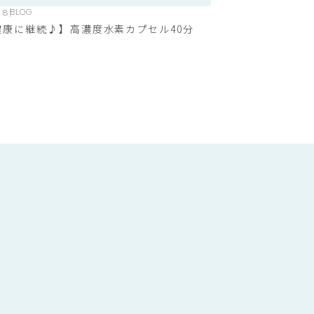
28
BLOG
健康に継続♪】高濃度水素カプセル40分