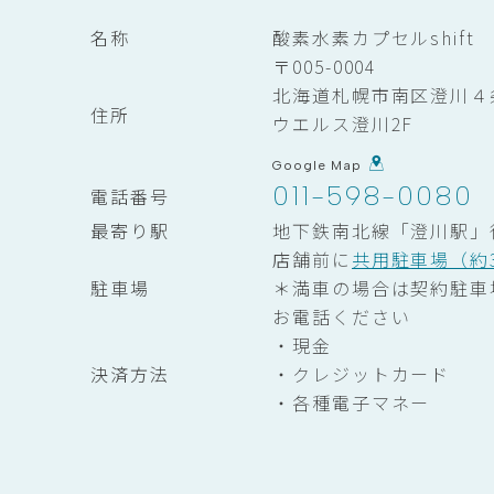
名称
酸素水素カプセルshift
〒005-0004
北海道札幌市南区澄川４
住所
ウエルス澄川2F
Google Map
011-598-0080
電話番号
最寄り駅
地下鉄南北線「澄川駅」
店舗前に
共用駐車場（約
駐車場
＊満車の場合は契約駐車
お電話ください
・現金
決済方法
・クレジットカード
・各種電子マネー