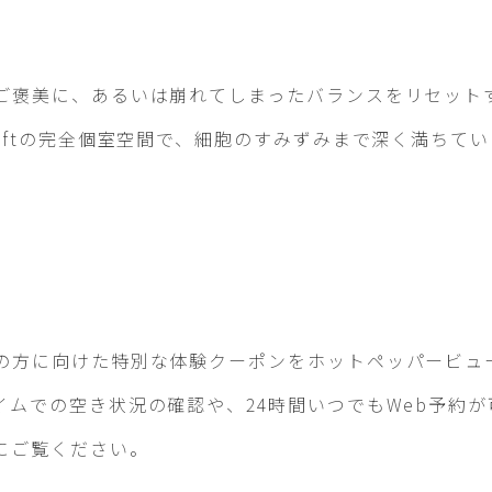
ご褒美に、あるいは崩れてしまったバランスをリセット
iftの完全個室空間で、細胞のすみずみまで深く満ちて
の方に向けた特別な体験クーポンをホットペッパービュ
イムでの空き状況の確認や、24時間いつでもWeb予約
にご覧ください。