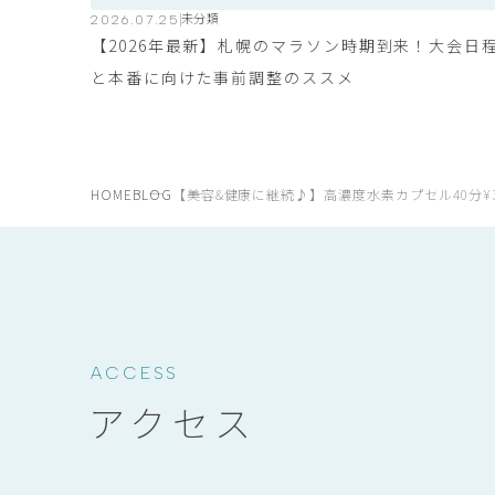
2026.07.25
未分類
【2026年最新】札幌のマラソン時期到来！大会日
と本番に向けた事前調整のススメ
HOME
BLOG
【美容&健康に継続♪】高濃度水素カプセル40分¥3
ACCESS
アクセス